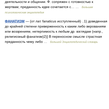
деятельности и общении. Ф. сопряжен с готовностью к
жертвам; преданность идее сочетается с… …
Большая
психологическая энциклопедия
ФАНАТИЗМ
— (от лат. fanaticus исступленный) ..1) доведенная
до крайней степени приверженность к каким либо верованиям
или воззрениям, нетерпимость к любым др. взглядам (напр.,
религиозный фанатизм)2)] В переносном смысле страстная
преданность чему либо …
Большой Энциклопедический словарь