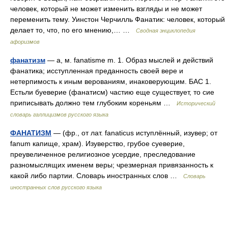
человек, который не может изменить взгляды и не может
переменить тему. Уинстон Черчилль Фанатик: человек, который
делает то, что, по его мнению,… …
Сводная энциклопедия
афоризмов
фанатизм
— а, м. fanatisme m. 1. Образ мыслей и действий
фанатика; исступленная преданность своей вере и
нетерпимость к иным верованиям, инаковерующим. БАС 1.
Естьли буеверие (фанатисм) частию еще существует, то сие
приписывать должно тем глубоким кореньям …
Исторический
словарь галлицизмов русского языка
ФАНАТИЗМ
— (фр., от лат. fanaticus иступлённый, изувер; от
fanum капище, храм). Изуверство, грубое суеверие,
преувеличенное религиозное усердие, преследование
разномыслящих именем веры; чрезмерная привязанность к
какой либо партии. Словарь иностранных слов …
Словарь
иностранных слов русского языка