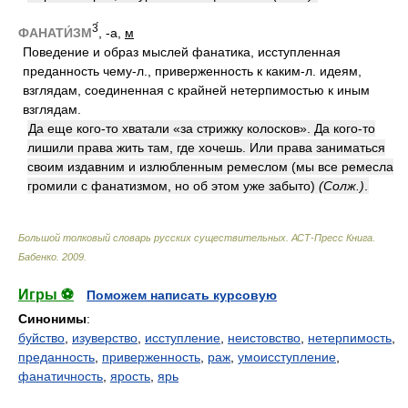
3́
ФАНАТИ́ЗМ
, -а,
м
Поведение и образ мыслей фанатика, исступленная
преданность чему-л., приверженность к каким-л. идеям,
взглядам, соединенная с крайней нетерпимостью к иным
взглядам.
Да еще кого-то хватали «за стрижку колосков». Да кого-то
лишили права жить там, где хочешь. Или права заниматься
своим издавним и излюбленным ремеслом (мы все ремесла
громили с фанатизмом, но об этом уже забыто)
(Солж.)
.
Большой толковый словарь русских существительных. АСТ-Пресс Книга
.
Бабенко
.
2009
.
Игры ⚽
Поможем написать курсовую
Синонимы
:
буйство
,
изуверство
,
исступление
,
неистовство
,
нетерпимость
,
преданность
,
приверженность
,
раж
,
умоисступление
,
фанатичность
,
ярость
,
ярь