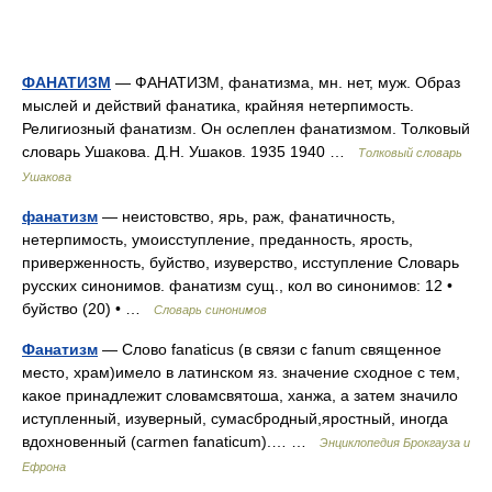
ФАНАТИЗМ
— ФАНАТИЗМ, фанатизма, мн. нет, муж. Образ
мыслей и действий фанатика, крайняя нетерпимость.
Религиозный фанатизм. Он ослеплен фанатизмом. Толковый
словарь Ушакова. Д.Н. Ушаков. 1935 1940 …
Толковый словарь
Ушакова
фанатизм
— неистовство, ярь, раж, фанатичность,
нетерпимость, умоисступление, преданность, ярость,
приверженность, буйство, изуверство, исступление Словарь
русских синонимов. фанатизм сущ., кол во синонимов: 12 •
буйство (20) • …
Словарь синонимов
Фанатизм
— Слово fanaticus (в связи с fanum священное
место, храм)имело в латинском яз. значение сходное с тем,
какое принадлежит словамсвятоша, ханжа, а затем значило
иступленный, изуверный, сумасбродный,яростный, иногда
вдохновенный (carmen fanaticum).… …
Энциклопедия Брокгауза и
Ефрона