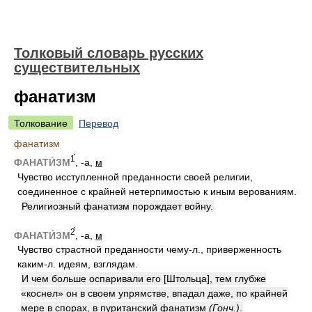
Толковый словарь русских
существительных
фанатизм
Толкование
Перевод
фанатизм
1́
ФАНАТИ́ЗМ
, -а,
м
Чувство исступленной преданности своей религии,
соединенное с крайней нетерпимостью к иным верованиям.
Религиозный фанатизм порождает войну.
2́
ФАНАТИ́ЗМ
, -а,
м
Чувство страстной преданности чему-л., приверженность
каким-л. идеям, взглядам.
И чем больше оспаривали его [Штольца], тем глубже
«коснел» он в своем упрямстве, впадал даже, по крайней
мере в спорах, в пуританский фанатизм
(Гонч.)
.